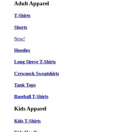
Adult Apparel
T-Shirts
Shorts
New!
Hoodies
Long Sleeve T-Shirts
Crewneck Sweatshirts
Tank Tops
Baseball T-Shirts
Kids Apparel
Kids T-Shirts