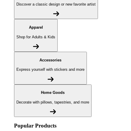
Discover a classic design or new favorite artist
Apparel
Shop for Adults & Kids
Accessories
Express yourself with stickers and more
Home Goods
Decorate with pillows, tapestries, and more
Popular Products