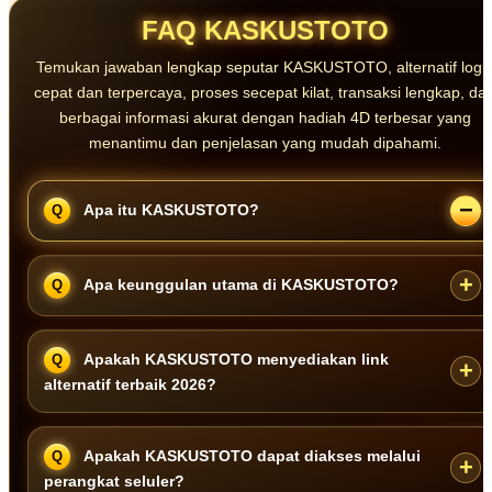
FAQ KASKUSTOTO
Temukan jawaban lengkap seputar KASKUSTOTO, alternatif logi
cepat dan terpercaya, proses secepat kilat, transaksi lengkap, da
berbagai informasi akurat dengan hadiah 4D terbesar yang
menantimu dan penjelasan yang mudah dipahami.
Apa itu KASKUSTOTO?
KASKUSTOTO merupakan link situs toto terpercaya yang
Apa keunggulan utama di KASKUSTOTO?
menyediakan akses login toto togel resmi 2026 dengan layanan
cepat, stabil, dan mudah diakses melalui berbagai perangkat.
KASKUSTOTO menawarkan akses login yang cepat, navigasi
Apakah KASKUSTOTO menyediakan link
sederhana, pembaruan informasi secara berkala, serta link alternatif
alternatif terbaik 2026?
yang membantu pengguna tetap terhubung dengan layanan
profesional terbaik tiap harinya bersama kami.
Ya. KASKUSTOTO menyediakan link alternatif terbaik yang dapat
Apakah KASKUSTOTO dapat diakses melalui
digunakan apabila domain utama mengalami kendala sehingga
perangkat seluler?
pengguna tetap dapat mengakses layanan dengan cepat dan mudah.