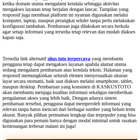
ketika domain utama mengalami kendala sehingga aktivitas
mengakses layanan tetap berjalan dengan lancar. Tampilan yang
responsif juga membuat platform ini nyaman digunakan melalui
komputer, laptop, maupun perangkat seluler tanpa perlu melakukan
konfigurasi tambahan. Pembaruan juga dilakukan secara berkala
agar setiap informasi yang tersedia tetap relevan dan mudah diakses
kapan saja.
Tersedia link alternatif
situs toto terpercaya
yang membantu
pengguna tetap dapat mengakses layanan apabila alamat utama
sedang mengalami pembaruan atau kendala teknis. Halaman yang
responsif memungkinkan seluruh elemen menyesuaikan ukuran
layar secara otomatis, baik saat diakses melalui smartphone, tablet,
maupun desktop. Pembaruan yang konsisten di KASKUSTOTO
akan membantu menjaga kualitas informasi sekaligus memberikan
pengalaman akses yang lebih baik. Dengan adanya sistem
pembaruan tersebut, pengguna dapat memperoleh informasi yang
relevan tanpa harus mencari dari berbagai sumber yang belum tentu
akurat. Banyak pilihan permainan lengkap dan terpopuler yang bisa
digunakan para pemain hanya dengan modal minimal untuk rasakan
kemenangan terbesar malam ini juga!