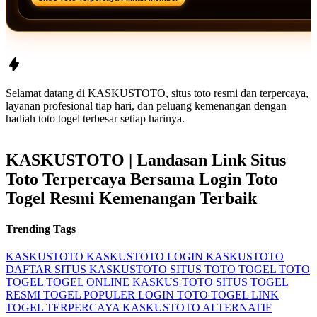
Selamat datang di KASKUSTOTO, situs toto resmi dan terpercaya,
layanan profesional tiap hari, dan peluang kemenangan dengan
hadiah toto togel terbesar setiap harinya.
KASKUSTOTO | Landasan Link Situs
Toto Terpercaya Bersama Login Toto
Togel Resmi Kemenangan Terbaik
Trending Tags
KASKUSTOTO
KASKUSTOTO LOGIN
KASKUSTOTO
DAFTAR
SITUS KASKUSTOTO
SITUS TOTO TOGEL
TOTO
TOGEL
TOGEL ONLINE
KASKUS TOTO
SITUS TOGEL
RESMI
TOGEL POPULER
LOGIN TOTO TOGEL
LINK
TOGEL TERPERCAYA
KASKUSTOTO ALTERNATIF